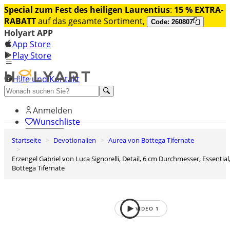
Special zum Fest des heiligen Laurentius
:
15 % EXTRA-
RABATT
auf das gesamte Sortiment,
Code: 260807
Holyart APP
App Store
Play Store
Hilfe und Kontakt
Entdecken Sie Premium
Anmelden
Wunschliste
Startseite
Devotionalien
Aurea von Bottega Tifernate
0
Warenkorb
Erzengel Gabriel von Luca Signorelli, Detail, 6 cm Durchmesser, Essential,
Bottega Tifernate
VIDEO
1