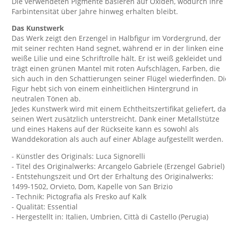
Die verwendeten Pigmente basieren auf Oxiden, wodurch ihre
Farbintensität über Jahre hinweg erhalten bleibt.
Das Kunstwerk
Das Werk zeigt den Erzengel in Halbfigur im Vordergrund, der
mit seiner rechten Hand segnet, während er in der linken eine
weiße Lilie und eine Schriftrolle hält. Er ist weiß gekleidet und
trägt einen grünen Mantel mit roten Aufschlägen, Farben, die
sich auch in den Schattierungen seiner Flügel wiederfinden. Di
Figur hebt sich von einem einheitlichen Hintergrund in
neutralen Tönen ab.
Jedes Kunstwerk wird mit einem Echtheitszertifikat geliefert, d
seinen Wert zusätzlich unterstreicht. Dank einer Metallstütze
und eines Hakens auf der Rückseite kann es sowohl als
Wanddekoration als auch auf einer Ablage aufgestellt werden.
- Künstler des Originals: Luca Signorelli
- Titel des Originalwerks: Arcangelo Gabriele (Erzengel Gabriel)
- Entstehungszeit und Ort der Erhaltung des Originalwerks:
1499-1502, Orvieto, Dom, Kapelle von San Brizio
- Technik: Pictografia als Fresko auf Kalk
- Qualität: Essential
- Hergestellt in: Italien, Umbrien, Città di Castello (Perugia)