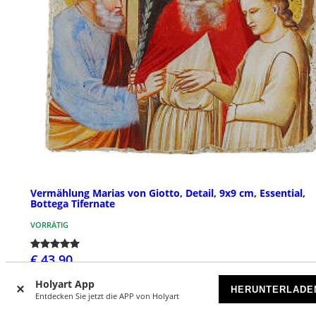
Vermählung Marias von Giotto, Detail, 9x9 cm, Essential,
Bottega Tifernate
VORRÄTIG
€ 43,90
Holyart App
HERUNTERLADE
Entdecken Sie jetzt die APP von Holyart