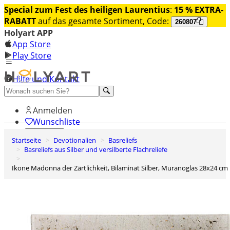
Special zum Fest des heiligen Laurentius
:
15 % EXTRA-
RABATT
auf das gesamte Sortiment, Code:
260807
Holyart APP
App Store
Play Store
Hilfe und Kontakt
Entdecken Sie Premium
Anmelden
Wunschliste
Startseite
Devotionalien
Basreliefs
0
Basreliefs aus Silber und versilberte Flachreliefe
Warenkorb
Ikone Madonna der Zärtlichkeit, Bilaminat Silber, Muranoglas 28x24 cm