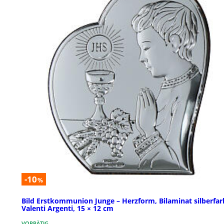
-10
%
Bild Erstkommunion Junge – Herzform, Bilaminat silberfar
Valenti Argenti, 15 × 12 cm
VORRÄTIG