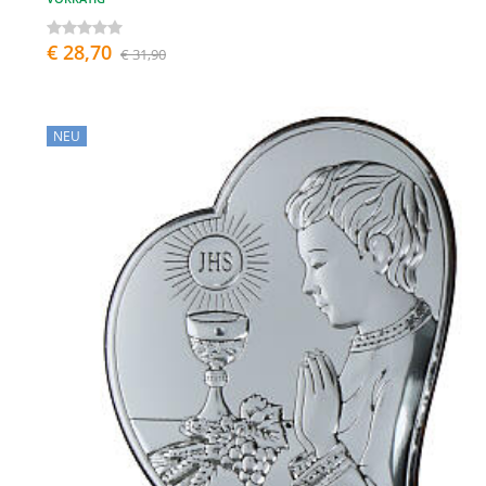
€ 28,70
€ 31,90
NEU