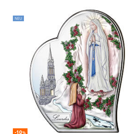
NEU
-10
%