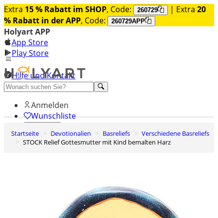
Extra
15 % Rabatt im SHOP
, Code:
| Extra
20
260729
% Rabatt in der APP
, Code:
260729APP
Holyart APP
App Store
Play Store
Hilfe und Kontakt
Entdecken Sie Premium
Anmelden
Wunschliste
Startseite
Devotionalien
Basreliefs
Verschiedene Basreliefs
0
STOCK Relief Gottesmutter mit Kind bemalten Harz
Warenkorb