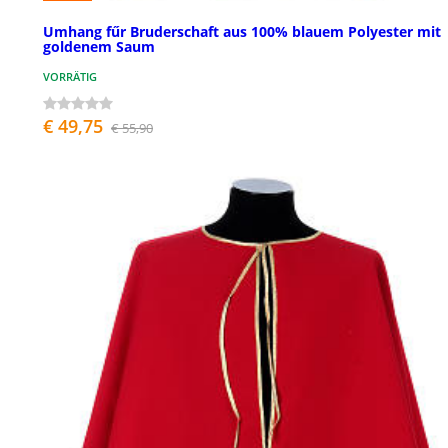
Umhang fűr Bruderschaft aus 100% blauem Polyester mit
goldenem Saum
VORRÄTIG
€ 49,75
€ 55,90