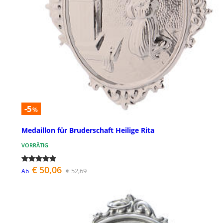
-5
%
Medaillon für Bruderschaft Heilige Rita
VORRÄTIG
€ 50,06
€ 52,69
Ab