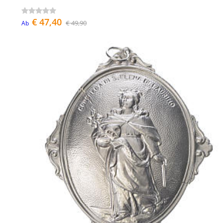
€ 47,40
€ 49,90
Ab