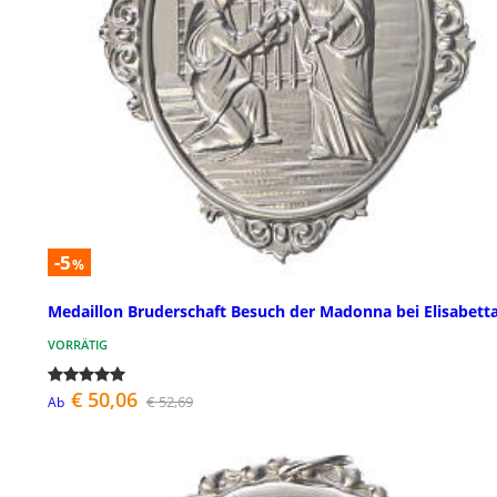
-5
%
Medaillon Bruderschaft Besuch der Madonna bei Elisabett
VORRÄTIG
€ 50,06
€ 52,69
Ab