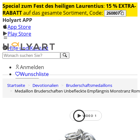
Special zum Fest des heiligen Laurentius
:
15 % EXTRA-
RABATT
auf das gesamte Sortiment, Code:
260807
Holyart APP
App Store
Play Store
Hilfe und Kontakt
Entdecken Sie Premium
Anmelden
Wunschliste
Startseite
Devotionalien
Bruderschaftsmedaillons
0
Medaillon Bruderschaften Unbefleckte Empfängnis Monstranz Rom
Warenkorb
VIDEO
1