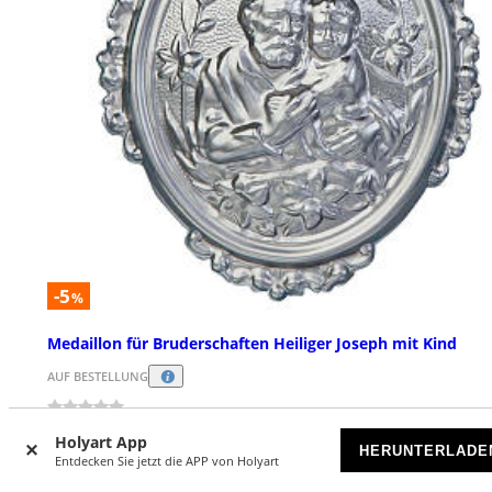
-5
%
Medaillon für Bruderschaften Heiliger Joseph mit Kind
AUF BESTELLUNG
€ 49,31
€ 51,90
Ab
Holyart App
HERUNTERLADE
Entdecken Sie jetzt die APP von Holyart