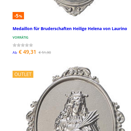
-5
%
Medaillon für Bruderschaften Heilige Helena von Laurino
VORRÄTIG
€ 49,31
€ 51,90
Ab
OUTLET