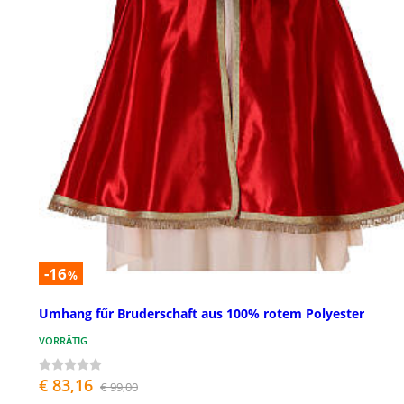
-16
%
Umhang fűr Bruderschaft aus 100% rotem Polyester
VORRÄTIG
€ 83,16
€ 99,00