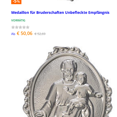
-5
%
Medaillon für Bruderschaften Unbefleckte Empfängnis
VORRÄTIG
€ 50,06
€ 52,69
Ab