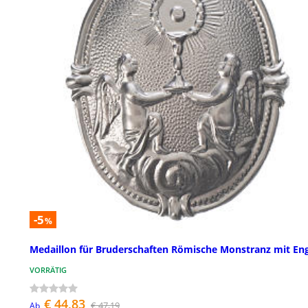
-5
%
Medaillon für Bruderschaften Römische Monstranz mit En
VORRÄTIG
€ 44,83
€ 47,19
Ab