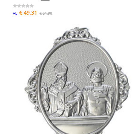
€ 49,31
€ 51,90
Ab