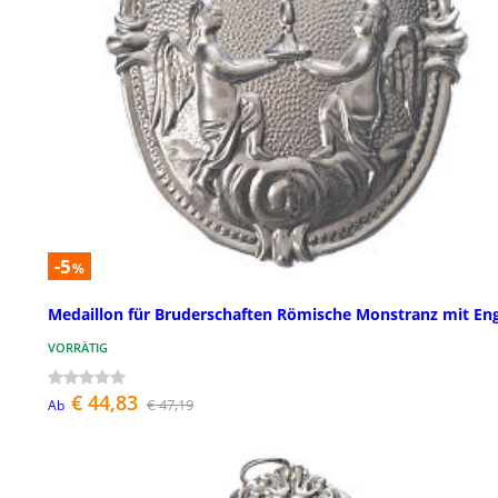
-5
%
Medaillon für Bruderschaften Römische Monstranz mit En
VORRÄTIG
€ 44,83
€ 47,19
Ab