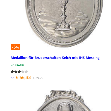
-5
%
Medaillon für Bruderschaften Kelch mit IHS Messing
VORRÄTIG
€ 56,33
€ 59,29
Ab