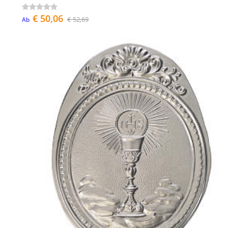
€ 50,06
€ 52,69
Ab