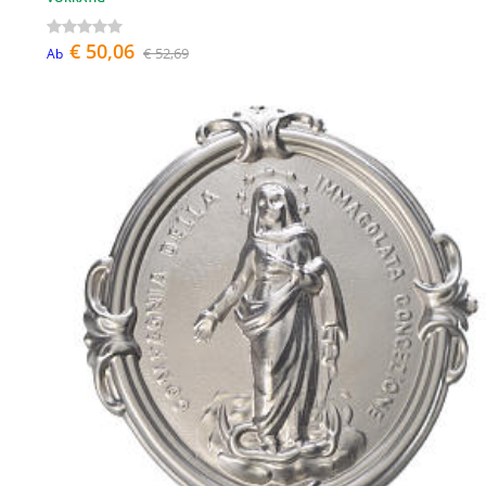
€ 50,06
€ 52,69
Ab