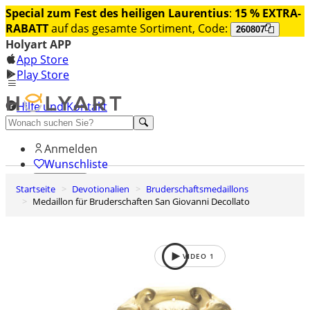
Special zum Fest des heiligen Laurentius
:
15 % EXTRA-
RABATT
auf das gesamte Sortiment, Code:
260807
Holyart APP
App Store
Play Store
Hilfe und Kontakt
Entdecken Sie Premium
Anmelden
Wunschliste
Startseite
Devotionalien
Bruderschaftsmedaillons
0
Medaillon für Bruderschaften San Giovanni Decollato
Warenkorb
VIDEO
1