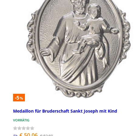
-5
%
Medaillon für Bruderschaft Sankt Joseph mit Kind
VORRÄTIG
€ 50,06
€ 52,69
Ab