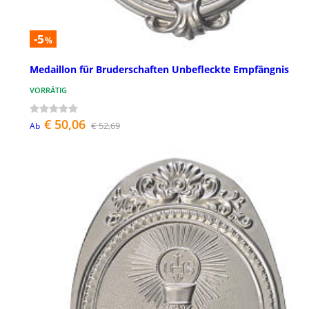
-5
%
Medaillon für Bruderschaften Unbefleckte Empfängnis
VORRÄTIG
€ 50,06
€ 52,69
Ab