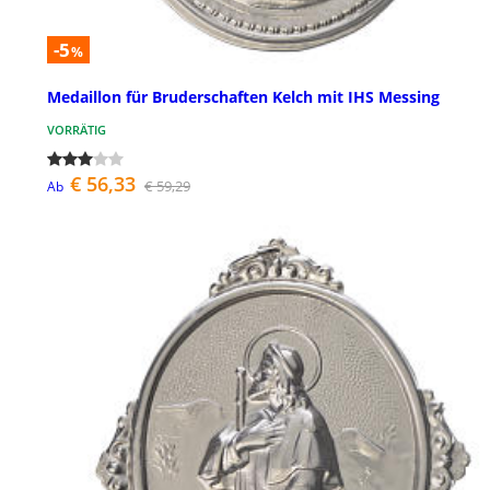
-5
%
Medaillon für Bruderschaften Kelch mit IHS Messing
VORRÄTIG
€ 56,33
€ 59,29
Ab