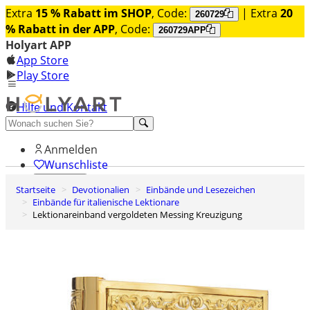
Extra
15 % Rabatt im SHOP
, Code:
| Extra
20
260729
% Rabatt in der APP
, Code:
260729APP
Holyart APP
App Store
Play Store
Hilfe und Kontakt
Entdecken Sie Premium
Anmelden
Wunschliste
Startseite
Devotionalien
Einbände und Lesezeichen
0
Einbände für italienische Lektionare
Warenkorb
Lektionareinband vergoldeten Messing Kreuzigung