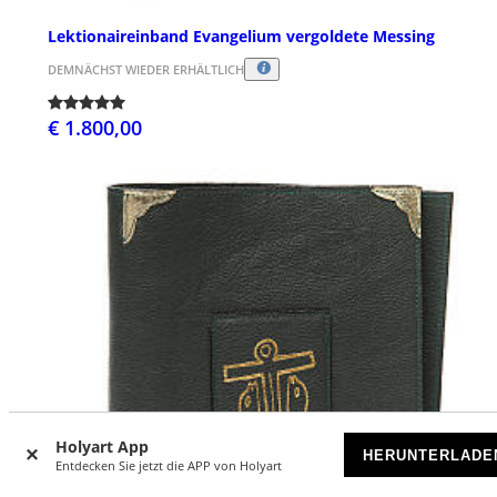
Lektionaireinband Evangelium vergoldete Messing
DEMNÄCHST WIEDER ERHÄLTLICH
€ 1.800,00
Holyart App
HERUNTERLADE
Entdecken Sie jetzt die APP von Holyart