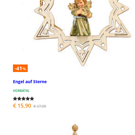
-41
%
Engel auf Sterne
VORRÄTIG
€ 15,90
€ 27,00