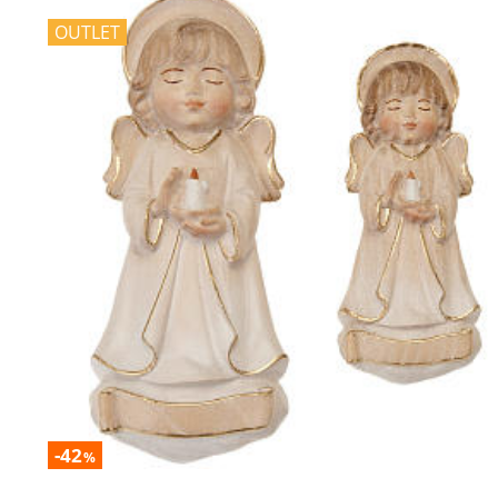
OUTLET
-42
%