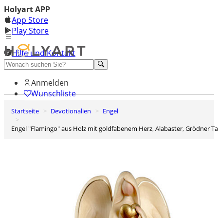
Holyart APP
App Store
Play Store
Hilfe und Kontakt
Entdecken Sie Premium
Anmelden
Wunschliste
Startseite
Devotionalien
Engel
0
Warenkorb
Engel "Flamingo" aus Holz mit goldfabenem Herz, Alabaster, Grödner Ta