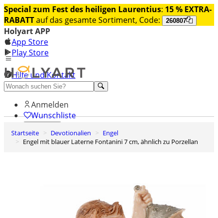
Special zum Fest des heiligen Laurentius
:
15 % EXTRA-
RABATT
auf das gesamte Sortiment, Code:
260807
Holyart APP
App Store
Play Store
Hilfe und Kontakt
Entdecken Sie Premium
Anmelden
Wunschliste
Startseite
Devotionalien
Engel
0
Engel mit blauer Laterne Fontanini 7 cm, ähnlich zu Porzellan
Warenkorb