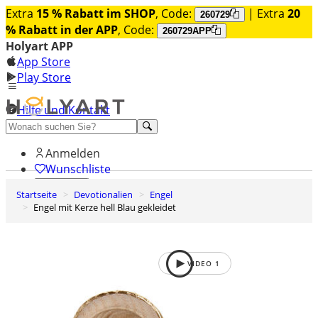
Extra
15 % Rabatt im SHOP
, Code:
| Extra
20
260729
% Rabatt in der APP
, Code:
260729APP
Holyart APP
App Store
Play Store
Hilfe und Kontakt
Entdecken Sie Premium
Anmelden
Wunschliste
Startseite
Devotionalien
Engel
0
Engel mit Kerze hell Blau gekleidet
Warenkorb
VIDEO
1