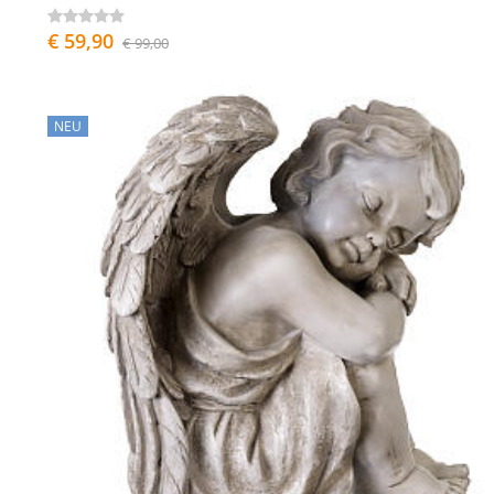
€ 59,90
€ 99,00
NEU