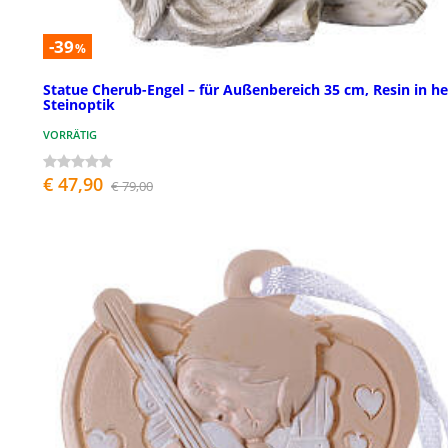
-39
%
Statue Cherub-Engel – für Außenbereich 35 cm, Resin in he
Steinoptik
VORRÄTIG
€ 47,90
€ 79,00