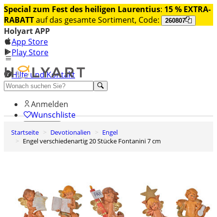
Special zum Fest des heiligen Laurentius
:
15 % EXTRA-
RABATT
auf das gesamte Sortiment, Code:
260807
Holyart APP
App Store
Play Store
Hilfe und Kontakt
Entdecken Sie Premium
Anmelden
Wunschliste
Startseite
Devotionalien
Engel
0
Engel verschiedenartig 20 Stücke Fontanini 7 cm
Warenkorb