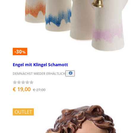
-30
%
Engel mit Klingel Schamott
DEMNÄCHST WIEDER ERHÄLTLICH
€ 19,00
€ 27,00
OUTLET