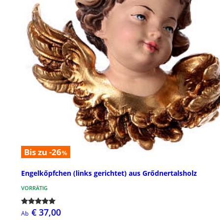
Bis zu -26
%
Engelkőpfchen (links gerichtet) aus Grődnertalsholz
VORRÄTIG
€ 37,00
Ab