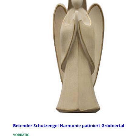
Betender Schutzengel Harmonie patiniert Grödnertal
VORRÄTIG