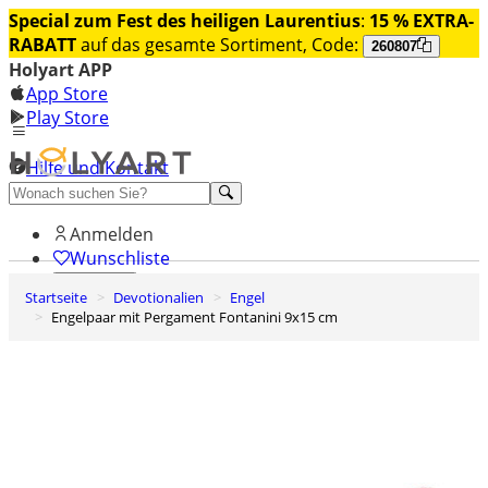
Special zum Fest des heiligen Laurentius
:
15 % EXTRA-
RABATT
auf das gesamte Sortiment, Code:
260807
Holyart APP
App Store
Play Store
Hilfe und Kontakt
Entdecken Sie Premium
Anmelden
Wunschliste
Startseite
Devotionalien
Engel
0
Engelpaar mit Pergament Fontanini 9x15 cm
Warenkorb