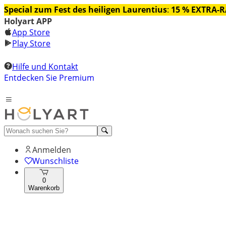
Special zum Fest des heiligen Laurentius
:
15 % EXTRA-
Holyart APP
App Store
Play Store
Hilfe und Kontakt
Entdecken Sie Premium
Anmelden
Wunschliste
0
Warenkorb