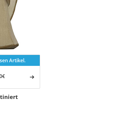
en Artikel.
0€
tiniert