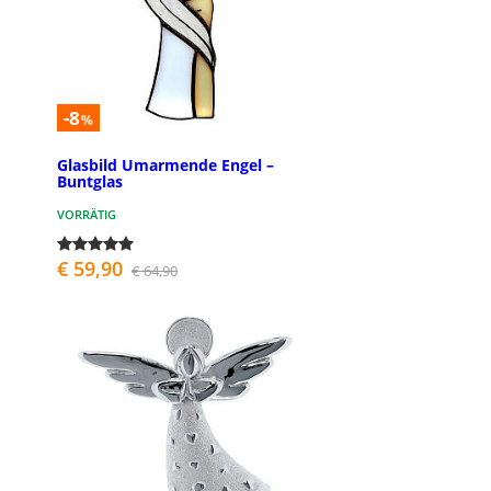
-8
%
Glasbild Umarmende Engel –
Buntglas
VORRÄTIG
€ 59,90
€ 64,90