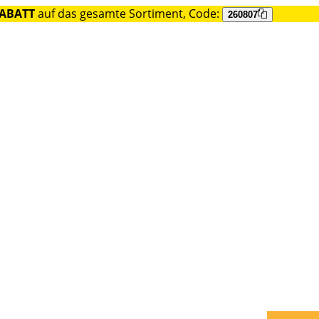
RABATT
auf das gesamte Sortiment, Code:
260807