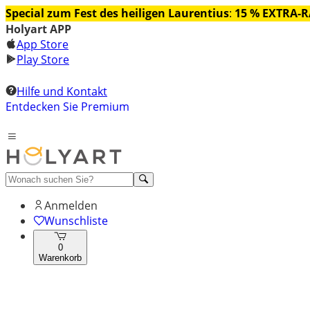
Special zum Fest des heiligen Laurentius
:
15 % EXTRA-
Holyart APP
App Store
Play Store
Hilfe und Kontakt
Entdecken Sie Premium
Anmelden
Wunschliste
0
Warenkorb