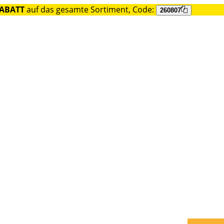
RABATT
auf das gesamte Sortiment, Code:
260807