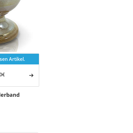
en Artikel.
0€
derband