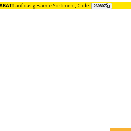
RABATT
auf das gesamte Sortiment, Code:
260807