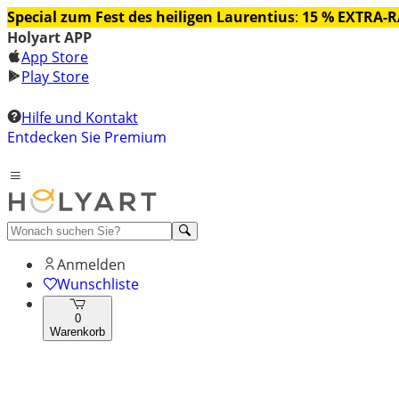
Special zum Fest des heiligen Laurentius
:
15 % EXTRA-
Holyart APP
App Store
Play Store
Hilfe und Kontakt
Entdecken Sie Premium
Anmelden
Wunschliste
0
Warenkorb