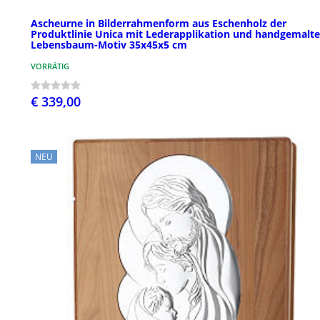
Ascheurne in Bilderrahmenform aus Eschenholz der
Produktlinie Unica mit Lederapplikation und handgemalt
Lebensbaum-Motiv 35x45x5 cm
VORRÄTIG
€ 339,00
NEU