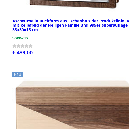
Ascheurne in Buchform aus Eschenholz der Produktlinie 
mit Reliefbild der Heiligen Familie und 999er Silberauflage
35x30x15 cm
VORRÄTIG
€ 499,00
NEU