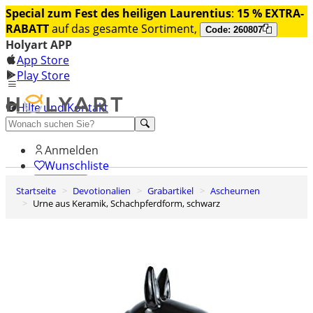
Special zum Fest des heiligen Laurentius
:
15 % EXTRA-
RABATT
auf das gesamte Sortiment,
Code: 260807
Holyart APP
App Store
Play Store
Hilfe und Kontakt
Entdecken Sie Premium
Anmelden
Wunschliste
Startseite
Devotionalien
Grabartikel
Ascheurnen
0
Urne aus Keramik, Schachpferdform, schwarz
Warenkorb