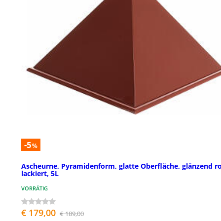
-5
%
Ascheurne, Pyramidenform, glatte Oberfläche, glänzend r
lackiert, 5L
VORRÄTIG
€ 179,00
€ 189,00