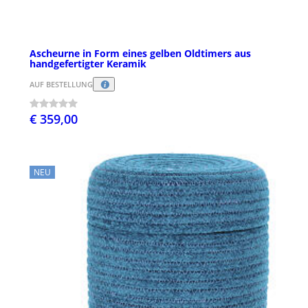
Ascheurne in Form eines gelben Oldtimers aus
handgefertigter Keramik
AUF BESTELLUNG
€ 359,00
NEU