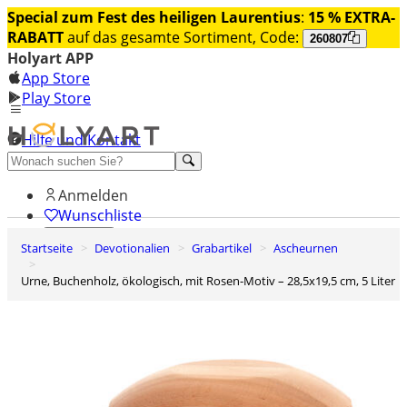
Special zum Fest des heiligen Laurentius
:
15 % EXTRA-
RABATT
auf das gesamte Sortiment, Code:
260807
Holyart APP
App Store
Play Store
Hilfe und Kontakt
Entdecken Sie Premium
Anmelden
Wunschliste
Startseite
Devotionalien
Grabartikel
Ascheurnen
0
Warenkorb
Urne, Buchenholz, ökologisch, mit Rosen-Motiv – 28,5x19,5 cm, 5 Liter