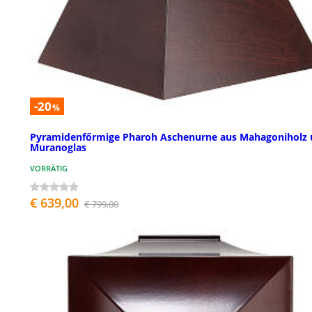
-20
%
Pyramidenfőrmige Pharoh Aschenurne aus Mahagoniholz
Muranoglas
VORRÄTIG
€ 639,00
€ 799,00