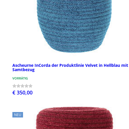
Ascheurne InCorda der Produktlinie Velvet in Hellblau mit
Samtbezug
VORRÄTIG
€ 350,00
NEU