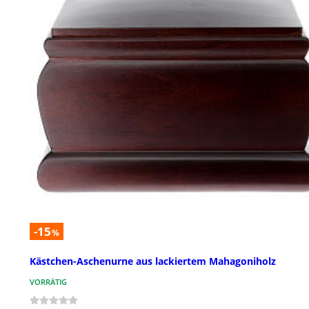
-15
%
Kästchen-Aschenurne aus lackiertem Mahagoniholz
VORRÄTIG