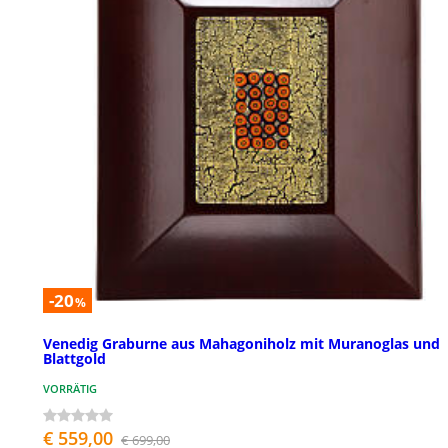
-20
%
Venedig Graburne aus Mahagoniholz mit Muranoglas und
Blattgold
VORRÄTIG
€ 559,00
€ 699,00