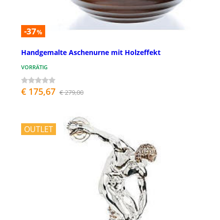
-37
%
Handgemalte Aschenurne mit Holzeffekt
VORRÄTIG
€ 175,67
€ 279,00
OUTLET