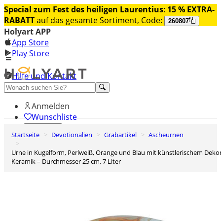
Special zum Fest des heiligen Laurentius
:
15 % EXTRA-
RABATT
auf das gesamte Sortiment, Code:
260807
Holyart APP
App Store
Play Store
Hilfe und Kontakt
Entdecken Sie Premium
Anmelden
Wunschliste
Startseite
Devotionalien
Grabartikel
Ascheurnen
0
Warenkorb
Urne in Kugelform, Perlweiß, Orange und Blau mit künstlerischem Dekor,
Keramik – Durchmesser 25 cm, 7 Liter