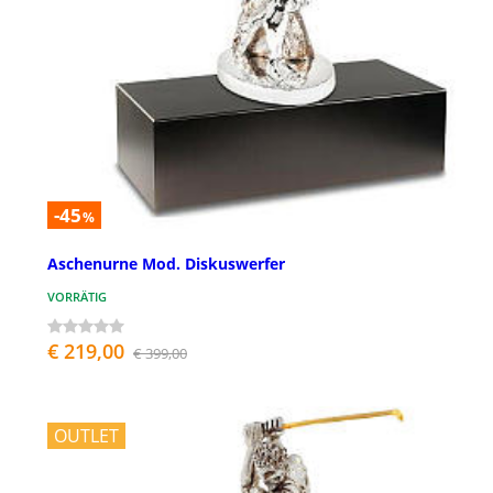
-45
%
Aschenurne Mod. Diskuswerfer
VORRÄTIG
€ 219,00
€ 399,00
OUTLET