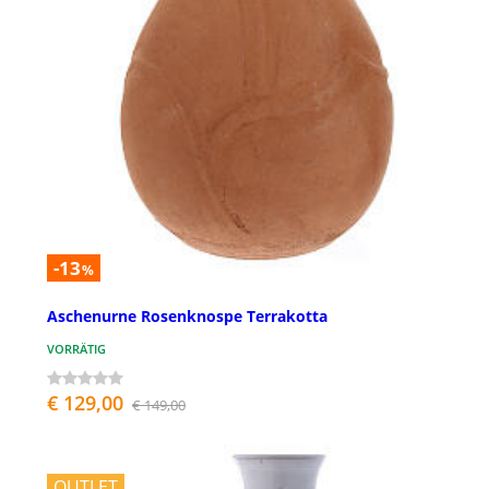
-13
%
Aschenurne Rosenknospe Terrakotta
VORRÄTIG
€ 129,00
€ 149,00
OUTLET