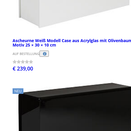
Ascheurne Weiß Modell Case aus Acrylglas mit Olivenbau
Motiv 25 × 30 × 10 cm
AUF BESTELLUNG
€ 239,00
NEU