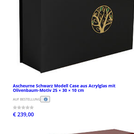
Ascheurne Schwarz Modell Case aus Acrylglas mit
Olivenbaum-Motiv 25 × 30 × 10 cm
AUF BESTELLUNG
€ 239,00