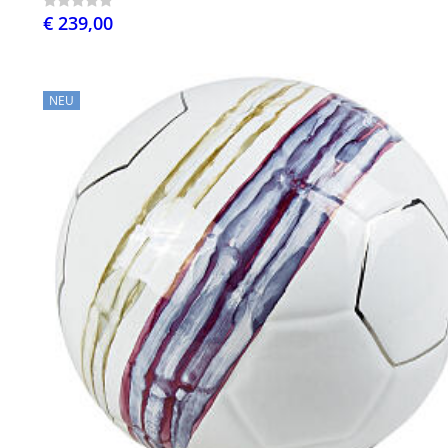
€ 239,00
NEU