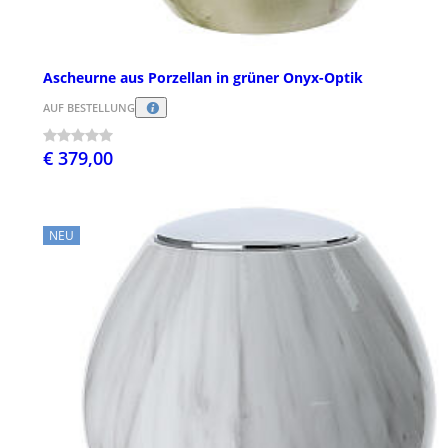
Ascheurne aus Porzellan in grüner Onyx-Optik
AUF BESTELLUNG
€ 379,00
NEU