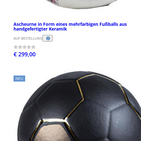
Ascheurne in Form eines mehrfarbigen Fußballs aus
handgefertigter Keramik
AUF BESTELLUNG
€ 299,00
NEU