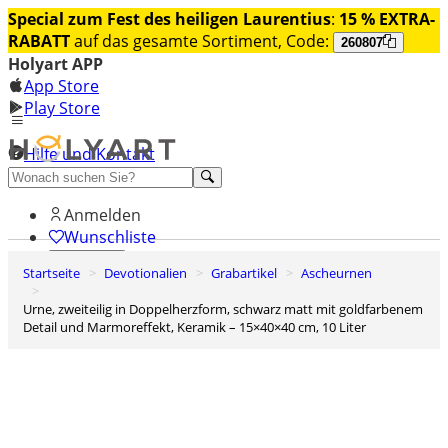
Special zum Fest des heiligen Laurentius
:
15 % EXTRA-
RABATT
auf das gesamte Sortiment, Code:
260807
Holyart APP
App Store
Play Store
Hilfe und Kontakt
Entdecken Sie Premium
Anmelden
Wunschliste
Startseite
Devotionalien
Grabartikel
Ascheurnen
0
Warenkorb
Urne, zweiteilig in Doppelherzform, schwarz matt mit goldfarbenem
Detail und Marmoreffekt, Keramik – 15×40×40 cm, 10 Liter