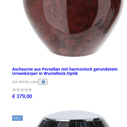
Ascheurne aus Porzellan mit harmonisch gerundetem
Urnenkörper in Wurzelholz-Optik
AUF BESTELLUNG
€ 379,00
NEU