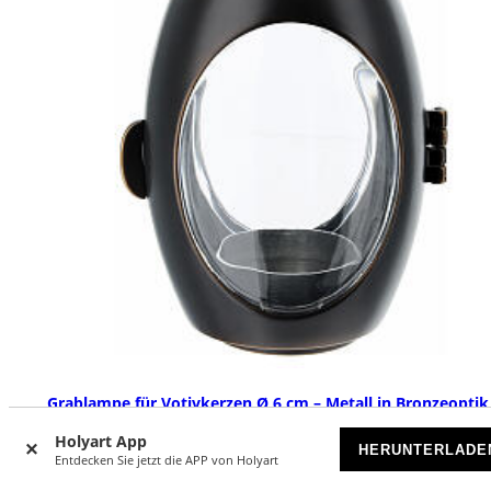
Grablampe für Votivkerzen Ø 6 cm – Metall in Bronzeoptik
schwarzem Emaille-Lack
Holyart App
HERUNTERLADE
VORRÄTIG
Entdecken Sie jetzt die APP von Holyart