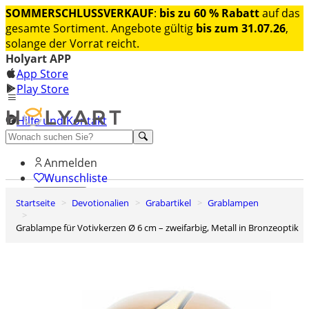
SOMMERSCHLUSSVERKAUF
:
bis zu 60 % Rabatt
auf das
gesamte Sortiment. Angebote gültig
bis zum 31.07.26
,
solange der Vorrat reicht.
Holyart APP
App Store
Play Store
Hilfe und Kontakt
Entdecken Sie Premium
Anmelden
Wunschliste
Startseite
Devotionalien
Grabartikel
Grablampen
0
Warenkorb
Grablampe für Votivkerzen Ø 6 cm – zweifarbig, Metall in Bronzeoptik