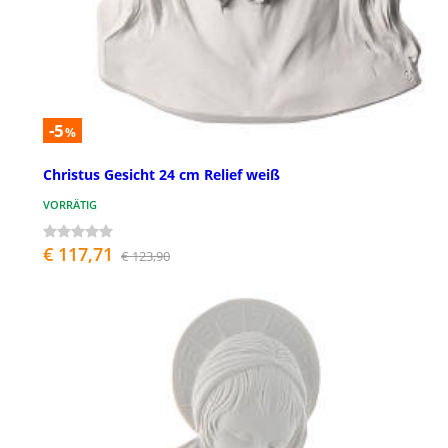
-5
%
Christus Gesicht 24 cm Relief weiß
VORRÄTIG
€ 117,71
€ 123,90