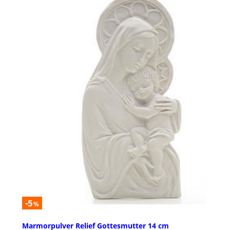
-5
%
Marmorpulver Relief Gottesmutter 14 cm