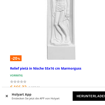
-20
%
Relief pietà in Nische 55x16 cm Marmorguss
VORRÄTIG
€ 166,32
€ 207,90
Holyart App
HERUNTERLADE
Entdecken Sie jetzt die APP von Holyart