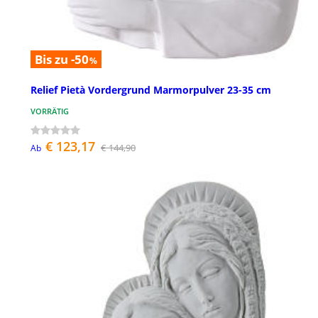
Bis zu -50
%
Relief Pietà Vordergrund Marmorpulver 23-35 cm
VORRÄTIG
€ 123,17
€ 144,90
Ab