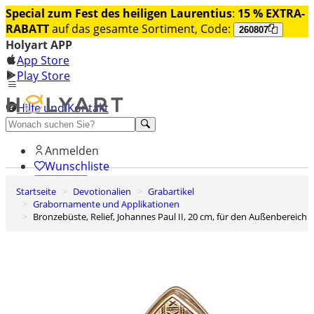
Special zum Fest des heiligen Laurentius
:
15 % EXTRA-
RABATT
auf das gesamte Sortiment, Code:
260807
Holyart APP
App Store
Play Store
Hilfe und Kontakt
Entdecken Sie Premium
Anmelden
Wunschliste
Startseite
Devotionalien
Grabartikel
0
Grabornamente und Applikationen
Warenkorb
Bronzebüste, Relief, Johannes Paul II, 20 cm, für den Außenbereich