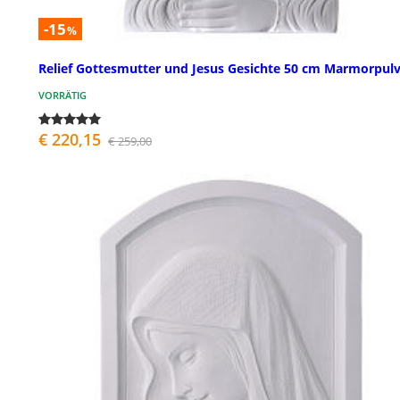
-15
%
Relief Gottesmutter und Jesus Gesichte 50 cm Marmorpul
VORRÄTIG
€ 220,15
€ 259,00