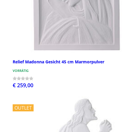
Relief Madonna Gesicht 45 cm Marmorpulver
VORRÄTIG
€ 259,00
OUTLET