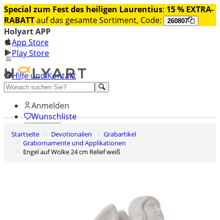
Special zum Fest des heiligen Laurentius
:
15 % EXTRA-
RABATT
auf das gesamte Sortiment, Code:
260807
Holyart APP
App Store
Play Store
Hilfe und Kontakt
Entdecken Sie Premium
Anmelden
Wunschliste
Startseite
Devotionalien
Grabartikel
0
Grabornamente und Applikationen
Warenkorb
Engel auf Wolke 24 cm Relief weiß