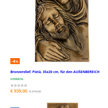
-4
%
Bronzerelief, Pietà, 35x20 cm, für den AUßENBEREICH
VORRÄTIG
€ 939,00
€ 979,00