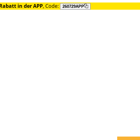
Rabatt in der APP
, Code:
260729APP