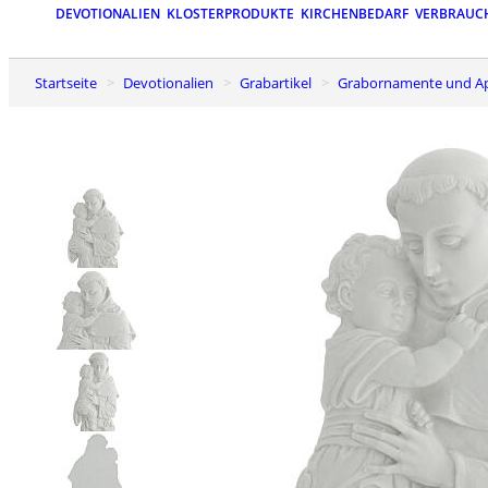
DEVOTIONALIEN
KLOSTERPRODUKTE
KIRCHENBEDARF
VERBRAUC
Startseite
Devotionalien
Grabartikel
Grabornamente und A