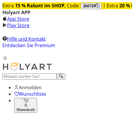
Extra
15 % Rabatt im SHOP
, Code:
| Extra
20 % 
260729
Holyart APP
App Store
Play Store
Hilfe und Kontakt
Entdecken Sie Premium
Anmelden
Wunschliste
0
Warenkorb