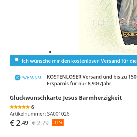
Ich wünsche mir den kostenlosen Versand für dies
KOSTENLOSER Versand und bis zu 150
Ersparnis für nur 8,90€/Jahr.
Glückwunschkarte Jesus Barmherzigkeit
6
Artikelnummer:
SA001026
€
2
€ 2,79
,49
-11%