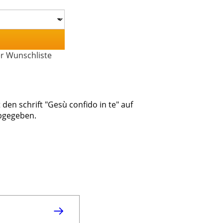
er Wunschliste
den schrift "Gesù confido in te" auf
bgegeben.