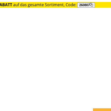
RABATT
auf das gesamte Sortiment, Code:
260807