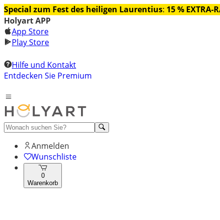
Special zum Fest des heiligen Laurentius
:
15 % EXTRA-
Holyart APP
App Store
Play Store
Hilfe und Kontakt
Entdecken Sie Premium
Anmelden
Wunschliste
0
Warenkorb