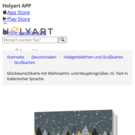
Holyart APP
App Store
Play Store
Hilfe und Kontakt
Entdecken Sie Premium
Anmelden
Startseite
Devotionalien
Heiligenbildchen und Grußkarten
Wunschliste
Grußkarten
0
Glückwunschkarte mit Weihnachts- und Neujahrsgrüßen, III, Text in
Warenkorb
italienischer Sprache