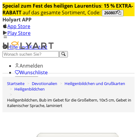
Special zum Fest des heiligen Laurentius
:
15 % EXTRA-
RABATT
auf das gesamte Sortiment, Code:
260807
Holyart APP
App Store
Play Store
Hilfe und Kontakt
Entdecken Sie Premium
Anmelden
Wunschliste
Startseite
Devotionalien
Heiligenbildchen und Grußkarten
0
Heiligenbildchen
Warenkorb
Heiligenbildchen, Bub im Gebet für die Großeltern, 10x5 cm, Gebet in
italienischer Sprache, laminiert