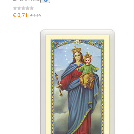
€ 0,71
€ 1,19