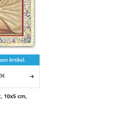
en Artikel.
0€
, 10x5 cm,