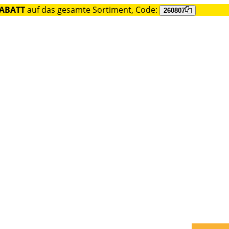
RABATT
auf das gesamte Sortiment, Code:
260807