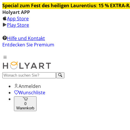
Special zum Fest des heiligen Laurentius
:
15 % EXTRA-
Holyart APP
App Store
Play Store
Hilfe und Kontakt
Entdecken Sie Premium
Anmelden
Wunschliste
0
Warenkorb