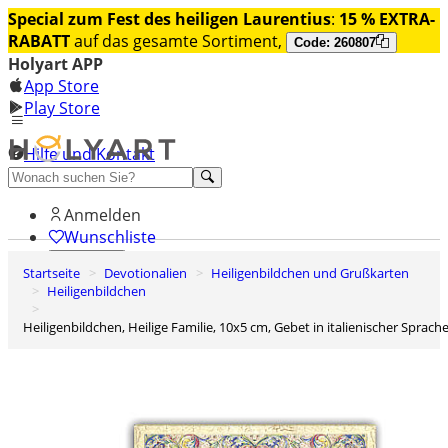
Special zum Fest des heiligen Laurentius
:
15 % EXTRA-
RABATT
auf das gesamte Sortiment,
Code: 260807
Holyart APP
App Store
Play Store
Hilfe und Kontakt
Entdecken Sie Premium
Anmelden
Wunschliste
Startseite
Devotionalien
Heiligenbildchen und Grußkarten
0
Heiligenbildchen
Warenkorb
Heiligenbildchen, Heilige Familie, 10x5 cm, Gebet in italienischer Sprach