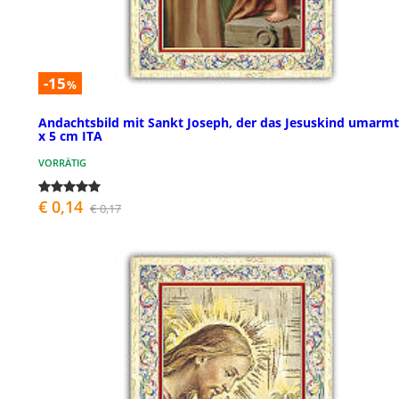
-15
%
Andachtsbild mit Sankt Joseph, der das Jesuskind umarmt
x 5 cm ITA
VORRÄTIG
€ 0,14
€ 0,17