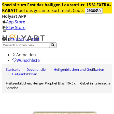
Special zum Fest des heiligen Laurentius
:
15 % EXTRA-
RABATT
auf das gesamte Sortiment, Code:
260807
Holyart APP
App Store
Play Store
Hilfe und Kontakt
Entdecken Sie Premium
Anmelden
Wunschliste
Startseite
Devotionalien
Heiligenbildchen und Grußkarten
0
Heiligenbildchen
Warenkorb
Heiligenbildchen, Heiliger Prophet Elias, 10x5 cm, Gebet in italienischer
Sprache