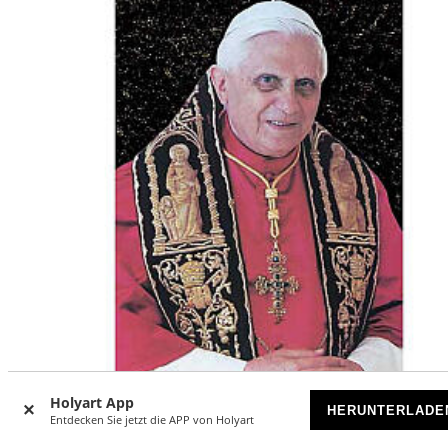
-21
%
Holyart App
HERUNTERLADE
MENGENSTAFFEL/N
Entdecken Sie jetzt die APP von Holyart