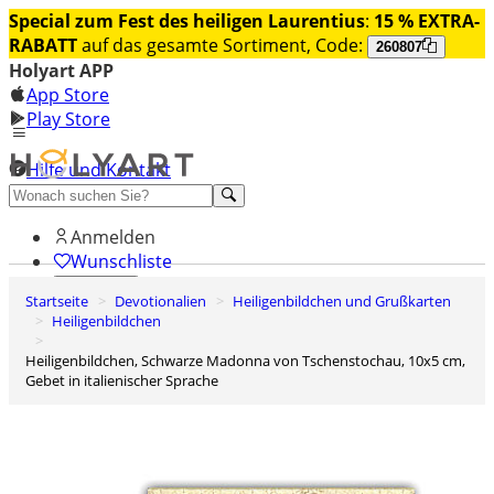
Special zum Fest des heiligen Laurentius
:
15 % EXTRA-
RABATT
auf das gesamte Sortiment, Code:
260807
Holyart APP
App Store
Play Store
Hilfe und Kontakt
Entdecken Sie Premium
Anmelden
Wunschliste
Startseite
Devotionalien
Heiligenbildchen und Grußkarten
0
Heiligenbildchen
Warenkorb
Heiligenbildchen, Schwarze Madonna von Tschenstochau, 10x5 cm,
Gebet in italienischer Sprache