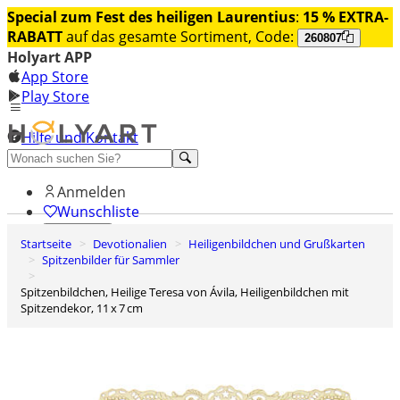
Special zum Fest des heiligen Laurentius
:
15 % EXTRA-
RABATT
auf das gesamte Sortiment, Code:
260807
Holyart APP
App Store
Play Store
Hilfe und Kontakt
Entdecken Sie Premium
Anmelden
Wunschliste
Startseite
Devotionalien
Heiligenbildchen und Grußkarten
0
Spitzenbilder für Sammler
Warenkorb
Spitzenbildchen, Heilige Teresa von Ávila, Heiligenbildchen mit
Spitzendekor, 11 x 7 cm