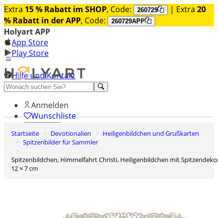
Extra
15 % Rabatt im SHOP
, Code:
| Extra
20
260729
% Rabatt in der APP
, Code:
260729APP
Holyart APP
App Store
Play Store
Hilfe und Kontakt
Entdecken Sie Premium
Anmelden
Wunschliste
Startseite
Devotionalien
Heiligenbildchen und Grußkarten
0
Spitzenbilder für Sammler
Warenkorb
Spitzenbildchen, Himmelfahrt Christi, Heiligenbildchen mit Spitzendekor,
12 × 7 cm