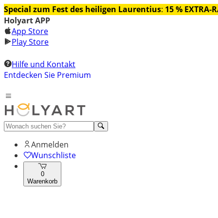
Special zum Fest des heiligen Laurentius
:
15 % EXTRA-
Holyart APP
App Store
Play Store
Hilfe und Kontakt
Entdecken Sie Premium
Anmelden
Wunschliste
0
Warenkorb