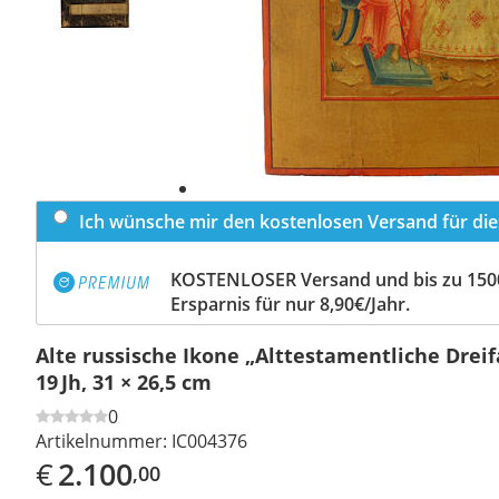
Ich wünsche mir den kostenlosen Versand für dies
KOSTENLOSER Versand und bis zu 150
Ersparnis für nur 8,90€/Jahr.
Alte russische Ikone „Alttestamentliche Dreifa
19 Jh, 31 × 26,5 cm
0
Artikelnummer:
IC004376
€
2.100
,00