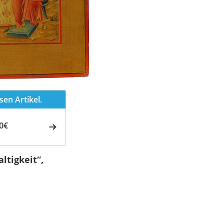
en Artikel.
0€
ltigkeit“,