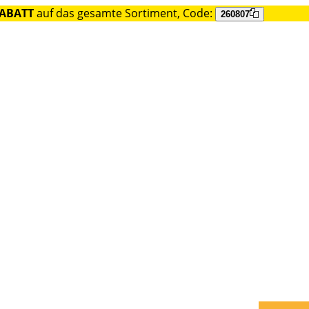
RABATT
auf das gesamte Sortiment, Code:
260807