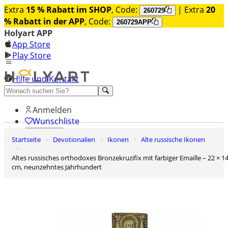
Extra
15 % Rabatt im SHOP
, Code:
| Extra
20
260729
% Rabatt in der APP
, Code:
260729APP
Holyart APP
App Store
Play Store
Hilfe und Kontakt
Entdecken Sie Premium
Anmelden
Wunschliste
Startseite
Devotionalien
Ikonen
Alte russische Ikonen
0
Warenkorb
Altes russisches orthodoxes Bronzekruzifix mit farbiger Emaille – 22 × 14
cm, neunzehntes Jahrhundert