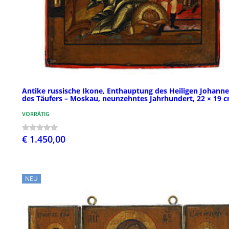
Antike russische Ikone, Enthauptung des Heiligen Johanne
des Täufers – Moskau, neunzehntes Jahrhundert, 22 × 19 
VORRÄTIG
€ 1.450,00
NEU