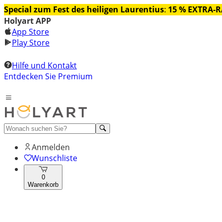
Special zum Fest des heiligen Laurentius
:
15 % EXTRA-
Holyart APP
App Store
Play Store
Hilfe und Kontakt
Entdecken Sie Premium
Anmelden
Wunschliste
0
Warenkorb