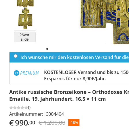
Previous
slide
Next
slide
Ich wünsche mir den kostenlosen Versand für dies
KOSTENLOSER Versand und bis zu 150
Ersparnis für nur 8,90€/Jahr.
Antike russische Bronzeikone – Orthodoxes K
Emaille, 19. Jahrhundert, 16,5 × 11 cm
0
Artikelnummer:
IC004404
€
990
€ 1.200,00
,00
-18%