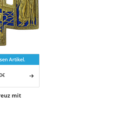
en Artikel.
0€
reuz mit