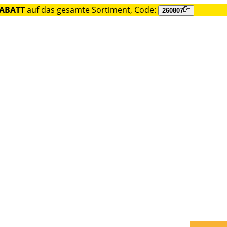
RABATT
auf das gesamte Sortiment, Code:
260807