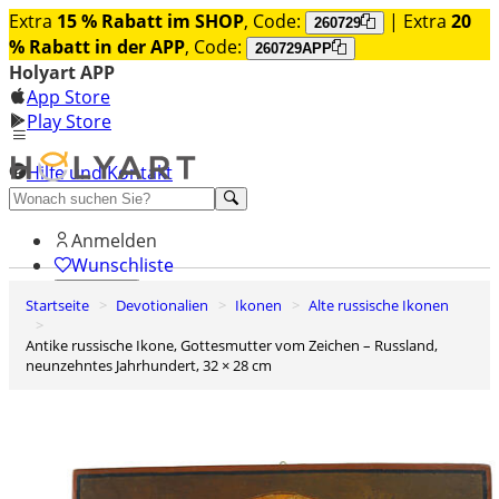
Extra
15 % Rabatt im SHOP
, Code:
| Extra
20
260729
% Rabatt in der APP
, Code:
260729APP
Holyart APP
App Store
Play Store
Hilfe und Kontakt
Entdecken Sie Premium
Anmelden
Wunschliste
Startseite
Devotionalien
Ikonen
Alte russische Ikonen
0
Warenkorb
Antike russische Ikone, Gottesmutter vom Zeichen – Russland,
neunzehntes Jahrhundert, 32 × 28 cm