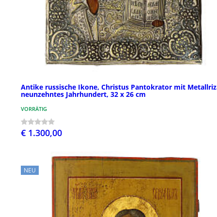
Antike russische Ikone, Christus Pantokrator mit Metallriz
neunzehntes Jahrhundert, 32 x 26 cm
VORRÄTIG
€ 1.300,00
NEU