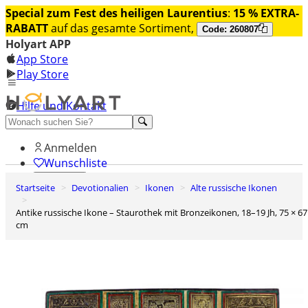
Special zum Fest des heiligen Laurentius
:
15 % EXTRA-
RABATT
auf das gesamte Sortiment,
Code: 260807
Holyart APP
App Store
Play Store
Hilfe und Kontakt
Entdecken Sie Premium
Anmelden
Wunschliste
Startseite
Devotionalien
Ikonen
Alte russische Ikonen
0
Warenkorb
Antike russische Ikone – Staurothek mit Bronzeikonen, 18–19 Jh, 75 × 67
cm