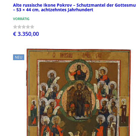
Alte russische Ikone Pokrov – Schutzmantel der Gottesmu
– 53 × 44 cm, achtzehntes Jahrhundert
VORRÄTIG
€ 3.350,00
NEU