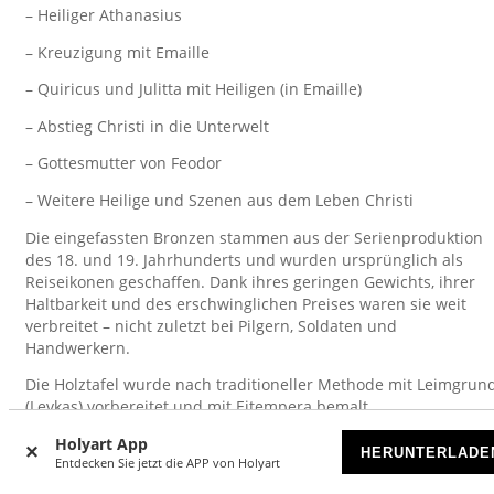
– Heiliger Athanasius
– Kreuzigung mit Emaille
– Quiricus und Julitta mit Heiligen (in Emaille)
– Abstieg Christi in die Unterwelt
– Gottesmutter von Feodor
– Weitere Heilige und Szenen aus dem Leben Christi
Die eingefassten Bronzen stammen aus der Serienproduktion
des 18. und 19. Jahrhunderts und wurden ursprünglich als
Reiseikonen geschaffen. Dank ihres geringen Gewichts, ihrer
Haltbarkeit und des erschwinglichen Preises waren sie weit
verbreitet – nicht zuletzt bei Pilgern, Soldaten und
Handwerkern.
Die Holztafel wurde nach traditioneller Methode mit Leimgrun
(Levkas) vorbereitet und mit Eitempera bemalt.
Maße: 75 × 67 cm
Holyart App
HERUNTERLADE
Entdecken Sie jetzt die APP von Holyart
Herkunft: Russland, Zentralregion