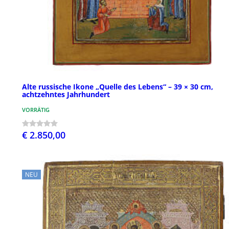
Alte russische Ikone „Quelle des Lebens“ – 39 × 30 cm,
achtzehntes Jahrhundert
VORRÄTIG
€ 2.850,00
NEU