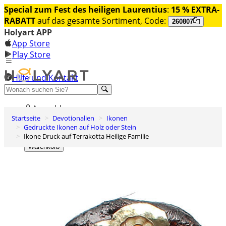
Special zum Fest des heiligen Laurentius
:
15 % EXTRA-
RABATT
auf das gesamte Sortiment, Code:
260807
Holyart APP
App Store
Play Store
Hilfe und Kontakt
Entdecken Sie Premium
Anmelden
Startseite
Devotionalien
Ikonen
Wunschliste
Gedruckte Ikonen auf Holz oder Stein
Ikone Druck auf Terrakotta Heilige Familie
0
Warenkorb