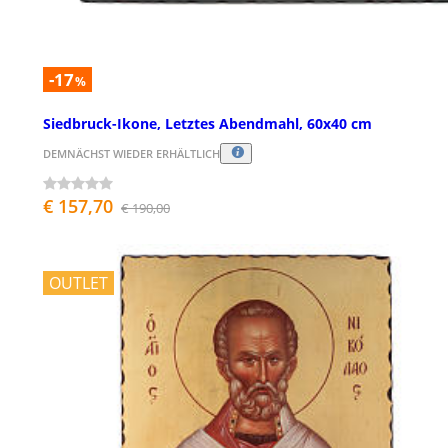
-17
%
Siedbruck-Ikone, Letztes Abendmahl, 60x40 cm
DEMNÄCHST WIEDER ERHÄLTLICH
€ 157,70
€ 190,00
OUTLET