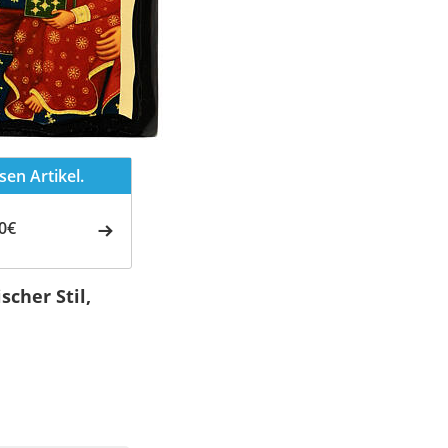
en Artikel.
0€
cher Stil,