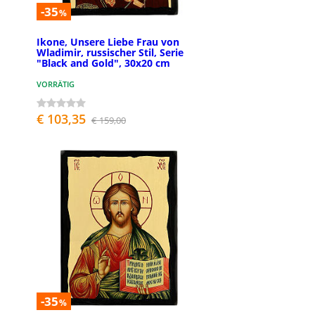
-35
%
Ikone, Unsere Liebe Frau von
Wladimir, russischer Stil, Serie
"Black and Gold", 30x20 cm
VORRÄTIG
€ 103,35
€ 159,00
-35
%