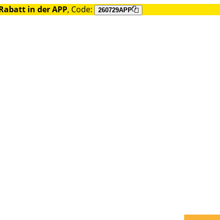
Rabatt in der APP
, Code:
260729APP