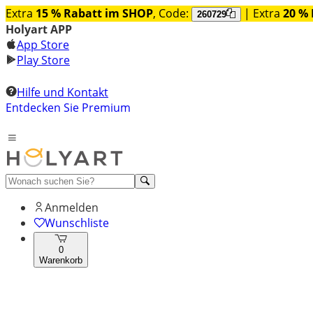
Extra
15 % Rabatt im SHOP
, Code:
| Extra
20 % 
260729
Holyart APP
App Store
Play Store
Hilfe und Kontakt
Entdecken Sie Premium
Anmelden
Wunschliste
0
Warenkorb