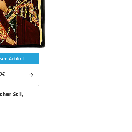
en Artikel.
0€
her Stil,