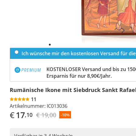
Ich wünsche mir den kostenlosen Versand für dies
KOSTENLOSER Versand und bis zu 150
Ersparnis für nur 8,90€/Jahr.
Rumänische Ikone mit Siebdruck Sankt Rafae
11
Artikelnummer:
IC013036
€
17
€ 19,00
,10
-10%
Verfügbar in 3-4 Woche/n