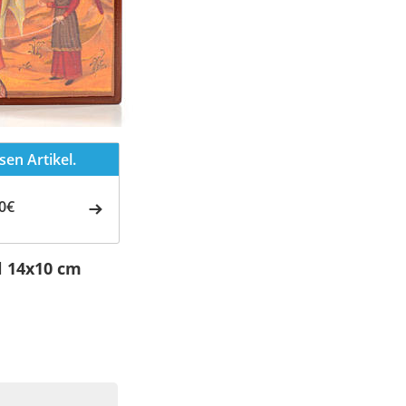
en Artikel.
0€
l 14x10 cm