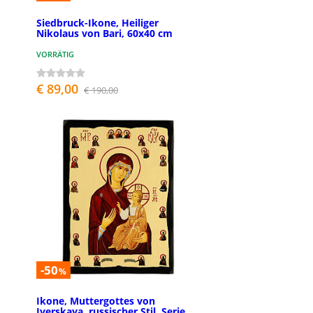
Siedbruck-Ikone, Heiliger
Nikolaus von Bari, 60x40 cm
VORRÄTIG
€ 89,00
€ 190,00
-50
%
Ikone, Muttergottes von
Iverskaya, russischer Stil, Serie