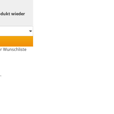
odukt wieder
er Wunschliste
.