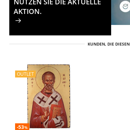
NUTZEN SIE DIE AKTUELLE
AKTION.
KUNDEN, DIE DIESE
OUTLET
-53
%