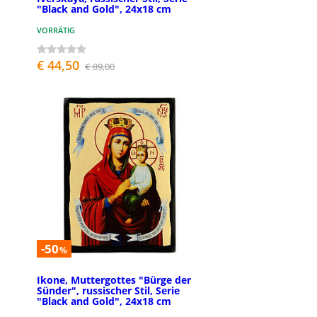
"Black and Gold", 24x18 cm
VORRÄTIG
€ 44,50
€ 89,00
-50
%
Ikone, Muttergottes "Bürge der
Sünder", russischer Stil, Serie
"Black and Gold", 24x18 cm