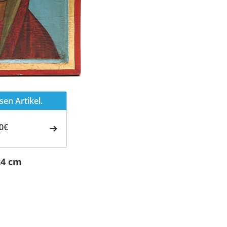
en Artikel.
0€
24 cm