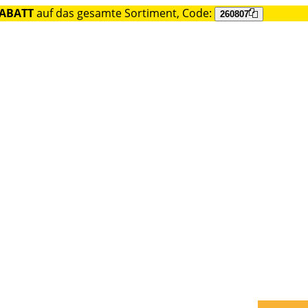
RABATT
auf das gesamte Sortiment, Code:
260807