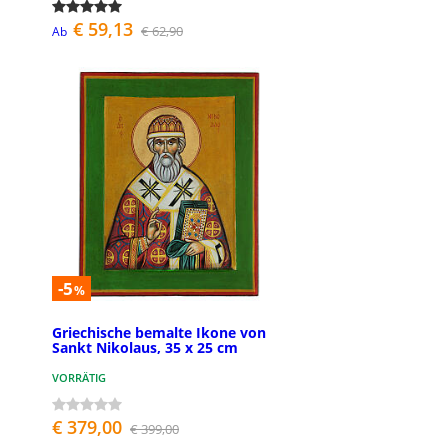
€ 59,13
€ 62,90
Ab
-5
%
Griechische bemalte Ikone von
Sankt Nikolaus, 35 x 25 cm
VORRÄTIG
€ 379,00
€ 399,00