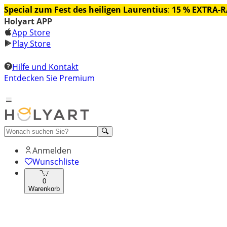
Special zum Fest des heiligen Laurentius
:
15 % EXTRA-
Holyart APP
App Store
Play Store
Hilfe und Kontakt
Entdecken Sie Premium
Anmelden
Wunschliste
0
Warenkorb