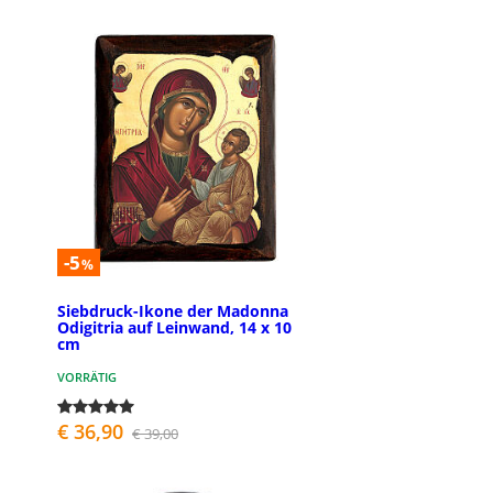
-5
%
Siebdruck-Ikone der Madonna
Odigitria auf Leinwand, 14 x 10
cm
VORRÄTIG
€ 36,90
€ 39,00