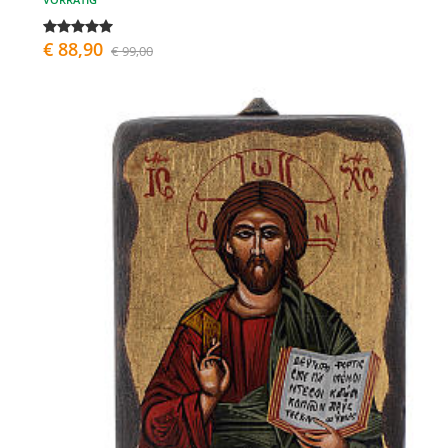
€ 88,90
€ 99,00