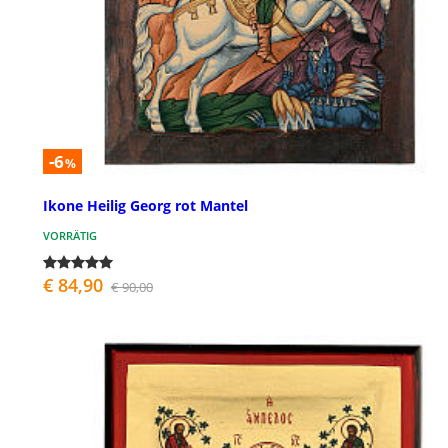
-6
%
Ikone Heilig Georg rot Mantel
VORRÄTIG
€ 84,90
€ 90,00