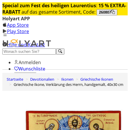
Special zum Fest des heiligen Laurentius
:
15 % EXTRA-
RABATT
auf das gesamte Sortiment, Code:
260807
Holyart APP
App Store
Play Store
Hilfe und Kontakt
Entdecken Sie Premium
Anmelden
Wunschliste
Startseite
Devotionalien
Ikonen
Griechische Ikonen
0
Griechische Ikone, Verklärung des Herrn, handgemalt, 40x30 cm
Warenkorb