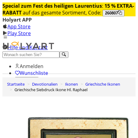
Special zum Fest des heiligen Laurentius
:
15 % EXTRA-
RABATT
auf das gesamte Sortiment, Code:
260807
Holyart APP
App Store
Play Store
Hilfe und Kontakt
Entdecken Sie Premium
Anmelden
Wunschliste
Startseite
Devotionalien
Ikonen
Griechische Ikonen
0
Griechische Siebdruck Ikone Hl. Raphael
Warenkorb