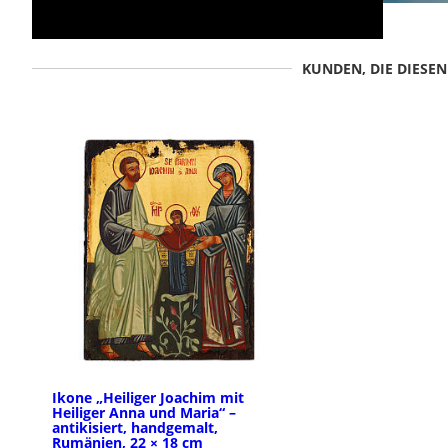
KUNDEN, DIE DIESE
Ikone „Heiliger Joachim mit
Heiliger Anna und Maria“ –
antikisiert, handgemalt,
Rumänien, 22 × 18 cm