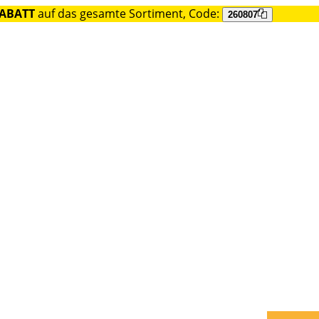
RABATT
auf das gesamte Sortiment, Code:
260807