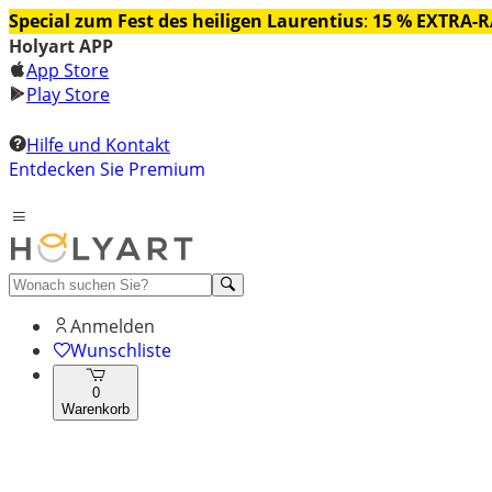
Special zum Fest des heiligen Laurentius
:
15 % EXTRA-
Holyart APP
App Store
Play Store
Hilfe und Kontakt
Entdecken Sie Premium
Anmelden
Wunschliste
0
Warenkorb