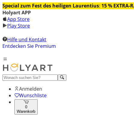
Special zum Fest des heiligen Laurentius
:
15 % EXTRA-
Holyart APP
App Store
Play Store
Hilfe und Kontakt
Entdecken Sie Premium
Anmelden
Wunschliste
0
Warenkorb