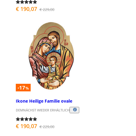
€ 190,07
€ 229,00
-17
%
Ikone Heilige Familie ovale
DEMNÄCHST WIEDER ERHÄLTLICH
€ 190,07
€ 229,00