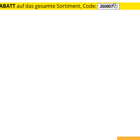
RABATT
auf das gesamte Sortiment, Code:
260807