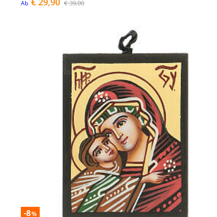
€ 29,90
€ 39,00
Ab
-8
%