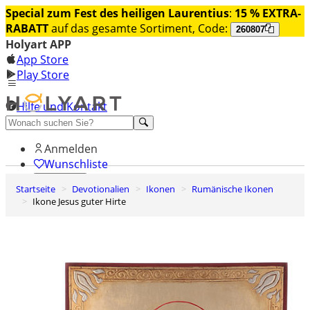
Special zum Fest des heiligen Laurentius
:
15 % EXTRA-
RABATT
auf das gesamte Sortiment, Code:
260807
Holyart APP
App Store
Play Store
Hilfe und Kontakt
Entdecken Sie Premium
Anmelden
Wunschliste
Startseite
Devotionalien
Ikonen
Rumänische Ikonen
0
Ikone Jesus guter Hirte
Warenkorb