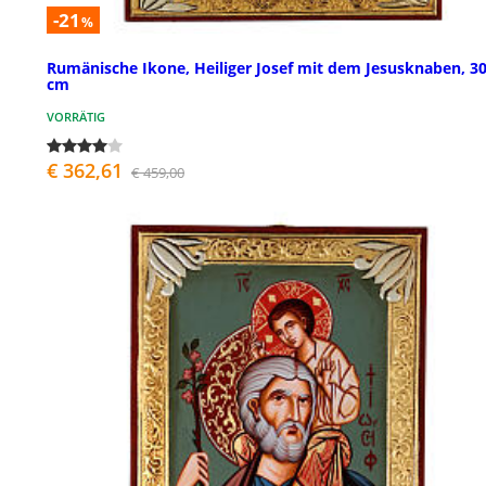
-21
%
Rumänische Ikone, Heiliger Josef mit dem Jesusknaben, 3
cm
VORRÄTIG
€ 362,61
€ 459,00