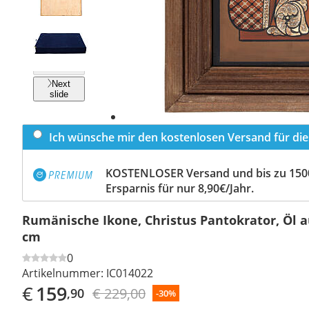
Previous
slide
Next
slide
Ich wünsche mir den kostenlosen Versand für dies
KOSTENLOSER Versand und bis zu 150
Ersparnis für nur 8,90€/Jahr.
Rumänische Ikone, Christus Pantokrator, Öl a
cm
0
Artikelnummer:
IC014022
€
159
€ 229,00
,90
-30%