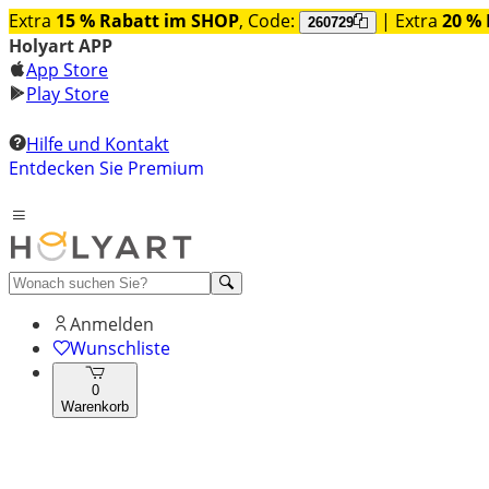
Extra
15 % Rabatt im SHOP
, Code:
| Extra
20 % 
260729
Holyart APP
App Store
Play Store
Hilfe und Kontakt
Entdecken Sie Premium
Anmelden
Wunschliste
0
Warenkorb