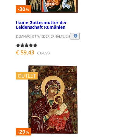
-30
%
Ikone Gottesmutter der
Leidenschaft Rumänien
DEMNÄCHST WIEDER ERHÄLTLICH
€ 59,43
€ 84,90
OUTLET
-29
%