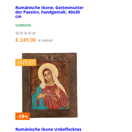
Rumänische Ikone, Gottesmutter
der Passion, handgemalt, 40x30
cm
VORRÄTIG
€ 249,00
€ 349,00
OUTLET
-29
%
Rumänische Ikone Unbeflecktes