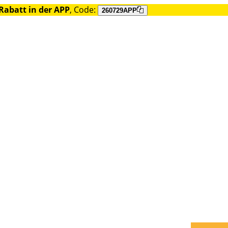
Rabatt in der APP
, Code:
260729APP