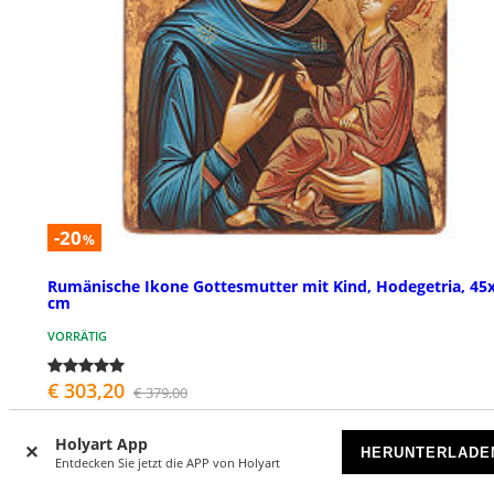
-20
%
Rumänische Ikone Gottesmutter mit Kind, Hodegetria, 45
cm
VORRÄTIG
€ 303,20
€ 379,00
Holyart App
HERUNTERLADE
Entdecken Sie jetzt die APP von Holyart