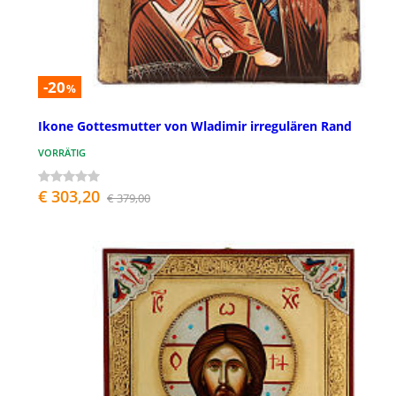
-20
%
Ikone Gottesmutter von Wladimir irregulären Rand
VORRÄTIG
€ 303,20
€ 379,00