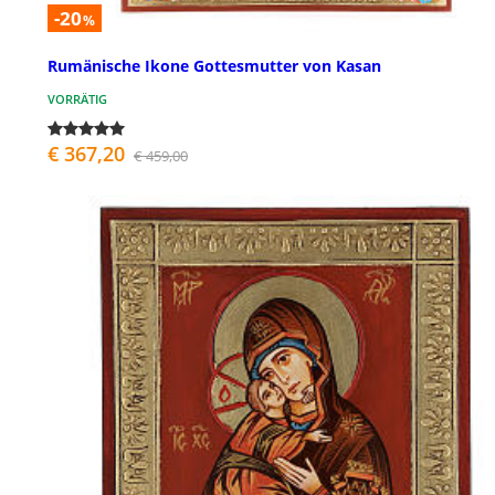
-20
%
Rumänische Ikone Gottesmutter von Kasan
VORRÄTIG
€ 367,20
€ 459,00