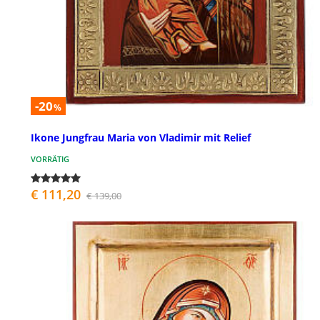
-20
%
Ikone Jungfrau Maria von Vladimir mit Relief
VORRÄTIG
€ 111,20
€ 139,00