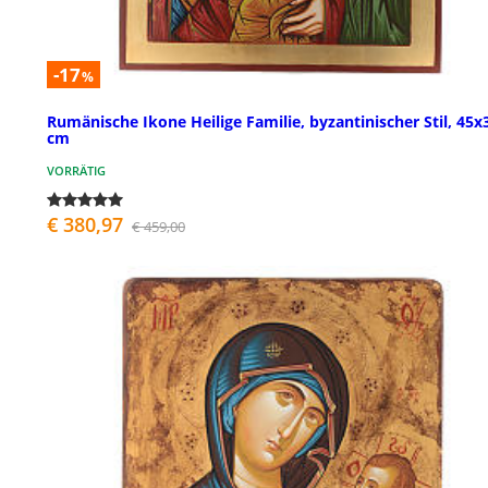
-17
%
Rumänische Ikone Heilige Familie, byzantinischer Stil, 45x
cm
VORRÄTIG
€ 380,97
€ 459,00