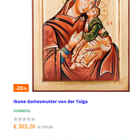
-20
%
Ikone Gottesmutter von der Tolga
VORRÄTIG
€ 303,20
€ 379,00