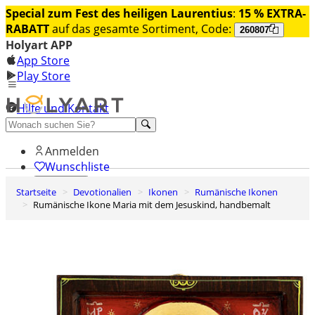
Special zum Fest des heiligen Laurentius
:
15 % EXTRA-
RABATT
auf das gesamte Sortiment, Code:
260807
Holyart APP
App Store
Play Store
Hilfe und Kontakt
Entdecken Sie Premium
Anmelden
Wunschliste
Startseite
Devotionalien
Ikonen
Rumänische Ikonen
0
Rumänische Ikone Maria mit dem Jesuskind, handbemalt
Warenkorb