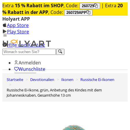
Extra
15 % Rabatt im SHOP
, Code:
| Extra
20
260729
% Rabatt in der APP
, Code:
260729APP
Holyart APP
App Store
Play Store
Hilfe und Kontakt
Entdecken Sie Premium
Anmelden
Wunschliste
Startseite
Devotionalien
Ikonen
Russische Ei-Ikonen
0
Warenkorb
Russische Ei-Ikone, grün, Anbetung des Kindes mit dem
Johannesknaben, Gesamthöhe 13 cm