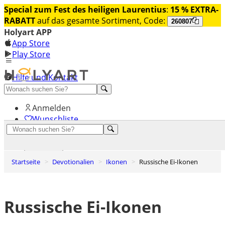
Special zum Fest des heiligen Laurentius
:
15 % EXTRA-
RABATT
auf das gesamte Sortiment, Code:
260807
Holyart APP
App Store
Play Store
Hilfe und Kontakt
Entdecken Sie Premium
Anmelden
Wunschliste
0
Warenkorb
Startseite
Devotionalien
Ikonen
Russische Ei-Ikonen
Russische Ei-Ikonen