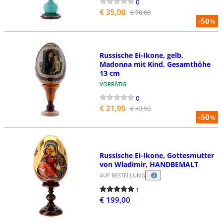
0
€ 35,00
€ 70,00
-50
%
Russische Ei-Ikone, gelb,
Madonna mit Kind, Gesamthöhe
13 cm
VORRÄTIG
0
€ 21,95
€ 43,90
-50
%
Russische Ei-Ikone, Gottesmutter
von Wladimir, HANDBEMALT
AUF BESTELLUNG
1
€ 199,00