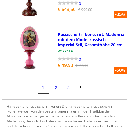
0
€ 643,50
€ 990,00
-35
%
Russische Ei-Ikone, rot, Madonna
mit dem Kinde, russisch
imperial-Stil, Gesamthöhe 20 cm
VORRÄTIG
0
€ 49,90
€ 99,00
-50
%
1
2
3
Handbemalte russische Ei-Ikonen: Die handbemalten russischen EI-
Ikonen werden von den besten Ikonenmalern in der Tradition der
Miniaturmalerei hergestellt, einer alten, aus Russland stammenden
Maltechnik, die sich durch die ausdrucksstarken Details der Gesichter
und die sehr detaillierten Kulissen auszeichnet. Die russischen Ei-Ikonen