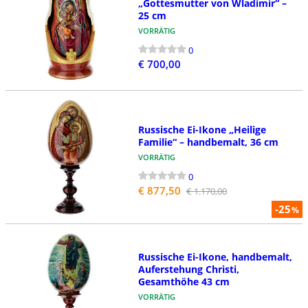
„Gottesmutter von Wladimir“ –
25 cm
VORRÄTIG
0
€ 700,00
Russische Ei-Ikone „Heilige
Familie“ – handbemalt, 36 cm
VORRÄTIG
0
€ 877,50
€ 1.170,00
-25
%
Russische Ei-Ikone, handbemalt,
Auferstehung Christi,
Gesamthöhe 43 cm
VORRÄTIG