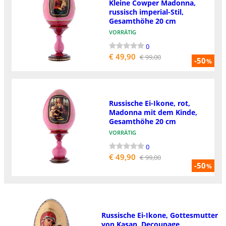
Kleine Cowper Madonna,
russisch imperial-Stil,
Gesamthöhe 20 cm
VORRÄTIG
0
€ 49,90
€ 99,00
-50
%
Russische Ei-Ikone, rot,
Madonna mit dem Kinde,
Gesamthöhe 20 cm
VORRÄTIG
0
€ 49,90
€ 99,00
-50
%
Russische Ei-Ikone, Gottesmutter
von Kasan, Decoupage,