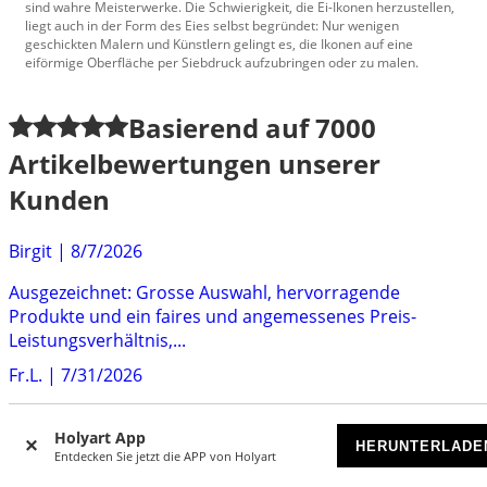
sind wahre Meisterwerke. Die Schwierigkeit, die Ei-Ikonen herzustellen,
liegt auch in der Form des Eies selbst begründet: Nur wenigen
geschickten Malern und Künstlern gelingt es, die Ikonen auf eine
eiförmige Oberfläche per Siebdruck aufzubringen oder zu malen.
Basierend auf
7000
Artikelbewertungen unserer
Kunden
Birgit
|
8/7/2026
Ausgezeichnet: Grosse Auswahl, hervorragende
Produkte und ein faires und angemessenes Preis-
Leistungsverhältnis,...
Fr.L.
|
7/31/2026
Alles bestens, habe schon öfter bestellt und alles immer
Holyart App
zur vollen Zufriedenheit ausgeführt.
HERUNTERLADE
Entdecken Sie jetzt die APP von Holyart
EG
|
7/29/2026